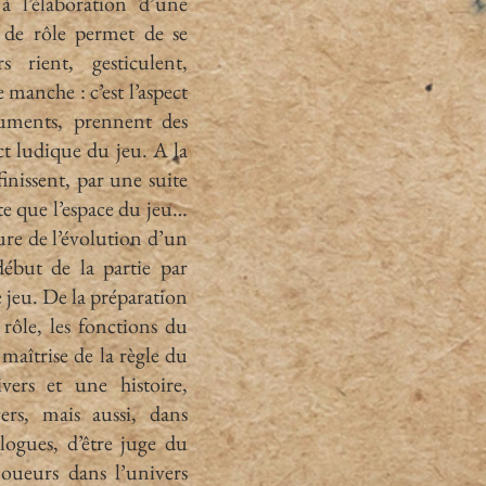
à l’élaboration d’une
u de rôle permet de se
 rient, gesticulent,
 manche : c’est l’aspect
cuments, prennent des
ect ludique du jeu. A la
finissent, par une suite
ste que l’espace du jeu…
ure de l’évolution d’un
ébut de la partie par
 jeu. De la préparation
 rôle, les fonctions du
maîtrise de la règle du
ers et une histoire,
ers, mais aussi, dans
alogues, d’être juge du
 joueurs dans l’univers