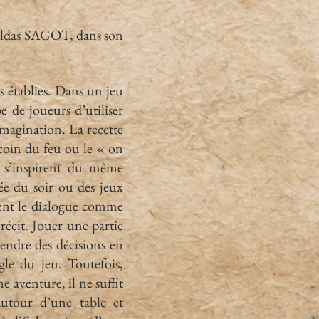
Gildas SAGOT, dans son
es établies. Dans un jeu
e de joueurs d’utiliser
imagination. La recette
u coin du feu ou le « on
s s’inspirent du même
lée du soir ou des jeux
isent le dialogue comme
récit. Jouer une partie
rendre des décisions en
gle du jeu. Toutefois,
e aventure, il ne suffit
autour d’une table et