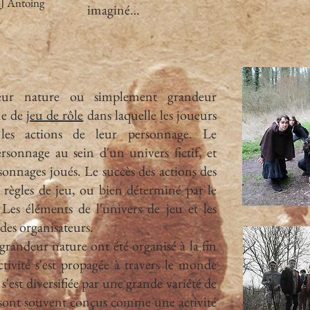
 MJ Antoing
imaginé…
eur nature ou simplement grandeur
me de
jeu de rôle
dans laquelle les joueurs
 les actions de leur personnage. Le
rsonnage au sein d'un univers fictif, et
rsonnages joués. Le succès des actions des
s règles de jeu, ou bien déterminé par le
Les éléments de l'univers de jeu et les
 des organisateurs.
grandeur nature ont été organisé à la fin
tivité s'est propagée à travers le monde
s'est diversifiée par une grande variété de
ux sont souvent conçus comme une activité