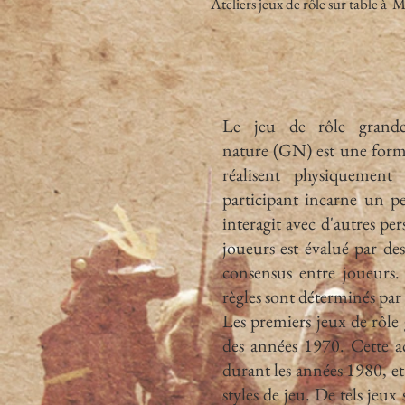
Ateliers jeux de rôle sur table à
Le jeu de rôle grand
nature (GN) est une for
réalisent physiquement
participant incarne un pe
interagit avec d'autres pe
joueurs est évalué par de
consensus entre joueurs. 
règles sont déterminés par
Les premiers jeux de rôle 
des années 1970. Cette ac
durant les années 1980, et 
styles de jeu. De tels je