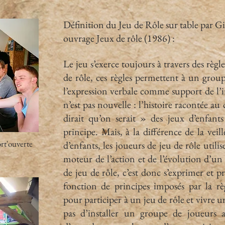
Définition du Jeu de Rôle sur table par 
ouvrage Jeux de rôle (1986) :
Le jeu s’exerce toujours à travers des règl
de rôle, ces règles permettent à un group
l’expression verbale comme support de l’
n’est pas nouvelle : l’histoire racontée a
dirait qu’on serait » des jeux d’enfant
principe. Mais, à la différence de la veil
ort'ouverte
d’enfants, les joueurs de jeu de rôle util
moteur de l’action et de l’évolution d’un 
de jeu de rôle, c’est donc s’exprimer et p
fonction de principes imposés par la rè
pour participer à un jeu de rôle et vivre un
pas d’installer un groupe de joueurs 