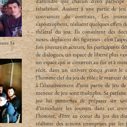
d’attendre que chacun d’eux participe 
fabulation. Assister à une partie de je
convaincre du contraire. Les joueurs
s’apostrophent, réalisent quelques effets de
théâtral du jeu. Ils consultent des do
notes, déplacent des figurines : c’est l’asp
Masure 14
fois joueurs et acteurs, les participants dé
de dialogues, un espace de liberté plus va
un espace qui se construit au fur et à mes
récit, dans un univers conçu avant le d
l’homme clef du jeu de rôle : le meneur de
à l’aboutissement d’une partie de jeu de
meneur de jeu sont multiples. Sa parfaite 
jeu lui permettra de préparer un univ
d’introduire les joueurs dans cet univ
l’histoire, d’être au coeur du jeu des di
réalisme des actions entreprises par les