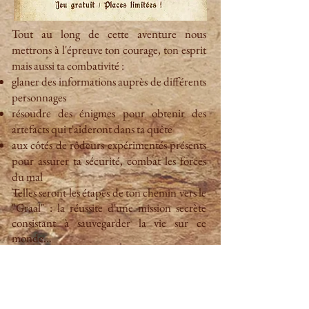
Tout au long de cette aventure nous
mettrons à l'épreuve ton courage, ton esprit
mais aussi ta combativité :
glaner des informations auprès de différents
personnages
résoudre des énigmes pour obtenir des
artefacts qui t'aideront dans ta quête
aux côtés de rôdeurs expérimentés présents
pour assurer ta sécurité, combat les forces
du mal
Telles seront les étapes de ton chemin vers le
"Graal" : la réussite d'une mission secrète
consistant à sauvegarder la vie sur ce
monde…
Le mini GN est gratuit et réservé aux jeunes
de 8 à 14 ans.
Les parents ont le droit d'accompagner